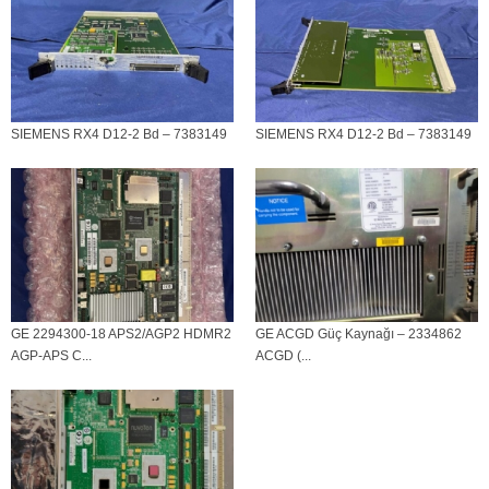
SIEMENS RX4 D12-2 Bd – 7383149
SIEMENS RX4 D12-2 Bd – 7383149
GE 2294300-18 APS2/AGP2 HDMR2
GE ACGD Güç Kaynağı – 2334862
AGP-APS C...
ACGD (...