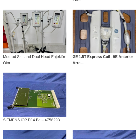
Medrad Stelland Dual Head Enjektör
GE 1.5T Express Coil - 9E Anterior
Otm.
Arra...
SIEMENS IOP D14 Bd – 4758293