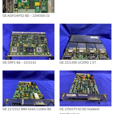
GE AGP2/APS2 BD – 2294300-23
GE DRF1 Bd – 2215142
GE 2221400 UCERD 1.5T
GE 2172312 MINI Gram Control Bd
GE 2250375 ACGD Gradient