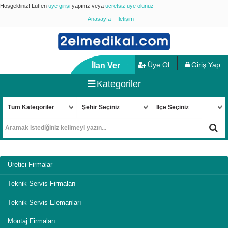
Hoşgeldiniz! Lütfen
üye girişi
yapınız veya
ücretsiz üye olunuz
Anasayfa
İletişim
Üye Ol
Giriş Yap
İlan Ver
Kategoriler
Üretici Firmalar
Teknik Servis Firmaları
Teknik Servis Elemanları
Montaj Firmaları