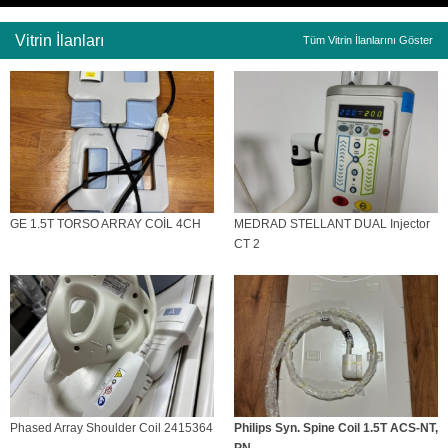
Vitrin İlanları
Tüm Vitrin İlanlarını Göster
GE 1.5T TORSO ARRAY COİL 4CH
MEDRAD STELLANT DUAL Injector
CT 2
Phased Array Shoulder Coil 2415364
Philips Syn. Spine Coil 1.5T ACS-NT,
PN...