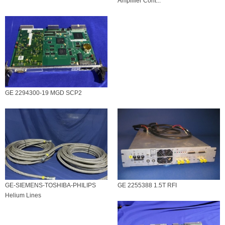
Amplifier Cont...
GE 2294300-19 MGD SCP2
GE-SIEMENS-TOSHIBA-PHILIPS
GE 2255388 1.5T RFI
Helium Lines